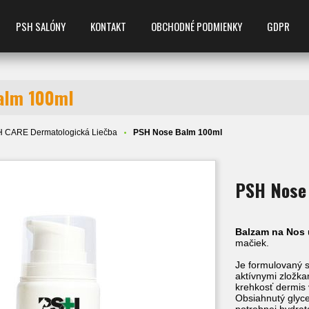
PSH SALÓNY
KONTAKT
OBCHODNÉ PODMIENKY
GDPR
alm 100ml
 CARE Dermatologická Liečba
PSH Nose Balm 100ml
PSH Nose
Balzam na Nos
mačiek.
Je formulovaný 
aktívnymi zložka
krehkosť dermis 
Obsiahnutý glyc
potrebnej hydrat