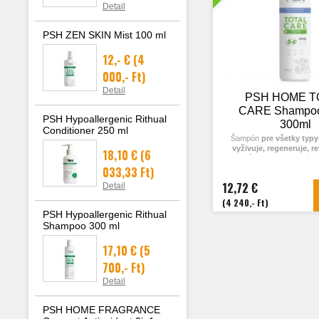
Detail
PSH ZEN SKIN Mist 100 ml
12,- €
(4
000,- Ft)
Detail
PSH HOME T
CARE Shampoo
PSH Hypoallergenic Rithual
300ml
Conditioner 250 ml
Šampón
pre všetky typy 
vyživuje, regeneruje, re
18,10 €
(6
dodáva objem
srsti ps
033,33 Ft)
Šampón
PSH Total Care 
12,72 €
Detail
mačky,
určený na domáce
Tento
všestranný produkt
(4 240,- Ft)
všetky typy a farby srsti,
PSH Hypoallergenic Rithual
vyživuje, ošetruje, posilň
Shampoo 300 ml
objem.
17,10 €
(5
Obohatený o
zložky ako
extrakt zo zele
700,- Ft)
čaju.
P
antenol
hydratuj
suchosť pokožky a srsti
Detail
ich
.
Extrakt
zo zeleného č
srsť a dodáva jej lesk. Vi
B
(biotín, naicinamid a py
PSH HOME FRAGRANCE
posilňujú srsť, znižujú 