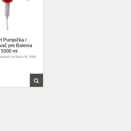
 Pumpička /
ač pre Balenia
5000 ml
vkovač na fľašu 5L PSH.