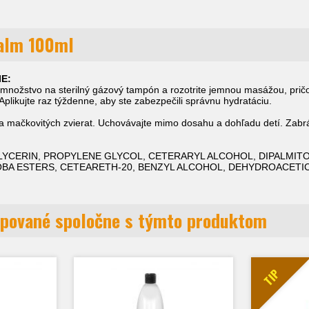
alm 100ml
E:
množstvo na sterilný gázový tampón a rozotrite jemnou masážou, pričo
Aplikujte raz týždenne
, aby ste zabezpečili správnu hydratáciu.
 a mačkovitých zvierat.
Uchovávajte mimo dosahu a dohľadu detí.
Zabrá
LYCERIN, PROPYLENE GLYCOL, CETERARYL ALCOHOL, DIPALM
BA ESTERS, CETEARETH-20, BENZYL ALCOHOL, DEHYDROACETIC
pované spoločne s týmto produktom
TIP