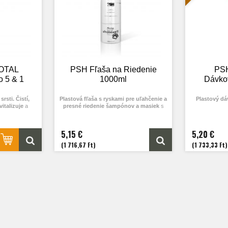
OTAL
PSH Fľaša na Riedenie
PSH
 5 & 1
1000ml
Dávkov
srsti.
Čistí,
Plastová fľaša s ryskami pre uľahčenie a
Plastový dá
vitalizuje
a
presné riedenie šampónov a masiek
s
ov a mačiek.
vysúvacím štupľom pre uľahčenie a presnú
aplikáciu na srsť psa pri kúpaní.
5v1
pre psy a
Jednoducho nalejete do nej teplú vodu po
5,15 €
5,20 €
 použitie.
požadovanú rysku riedenia a zbytok do
, určený pre
plna dolejete šampónom / balzamom /
(1 716,67 Ft)
(1 733,33 Ft)
 súčasne
čistí,
maskou podľa jeho návodu na použitie.
uje a dodáva
pantenol
a
ného
e, znižuje
 a posilňuje
aju ošetruje
tamíny skupiny
ridoxín HCL)
vypadávanie a