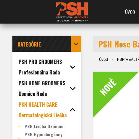
ÚVOD
PSH Nose B
KATEGÓRIE
Úvod
PSH HEALTH
PSH PRO GROOMERS
Profesionálna Rada
NOVÉ
PSH HOME GROOMERS
Domáca Rada
PSH HEALTH CARE
Dermatologická Liečba
PSH Liečba Ozónom
PSH Hypoalergénny