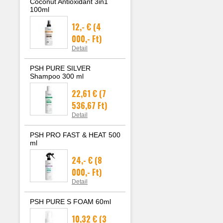
Coconut Antioxidant 3in1
vyživujú vlasové fo
100ml
Jemná vôňa
bez
parabénov
12,- €
(4
katónu
(dráždivá konzer
robia zo šampónu PSH Tota
000,- Ft)
voľbu
pre citlivé domác
Detail
vhodnú na časté pou
PSH PURE SILVER
Shampoo 300 ml
22,61 €
(7
536,67 Ft)
Detail
PSH PRO FAST & HEAT 500
ml
24,- €
(8
000,- Ft)
Detail
PSH PURE S FOAM 60ml
10,32 €
(3