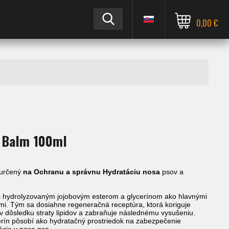
0,00 €
 Balm 100ml
určený
na Ochranu a správnu Hydratáciu nosa
psov a
s hydrolyzovaným jojobovým esterom a glycerínom ako hlavnými
mi. Tým sa dosiahne regeneračná receptúra, ktorá koriguje
v dôsledku straty lipidov a zabraňuje následnému vysušeniu.
erín pôsobí ako hydratačný prostriedok na zabezpečenie
ácie v nose psa.