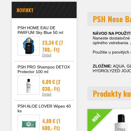
NOVINKY
PSH Nose B
PSH HOME EAU DE
PARFUM Sky Blue 50 ml
NÁVOD NA POUŽITI
Naneste dostatočné 
23,34 €
(7
úplného vstrebania. 
780,- Ft)
Použitie u psovitých
Detail
ZLOŽNIE:
AQUA, G
PSH PRO Shampoo DETOX
HYDROLYZED JOJO
Protector 100 ml
6,09 €
(2
030,- Ft)
Produkty ku
Detail
PSH ALOE LOVER Wipes 40
ks
NOVÉ
4,80 €
(1
600,- Ft)