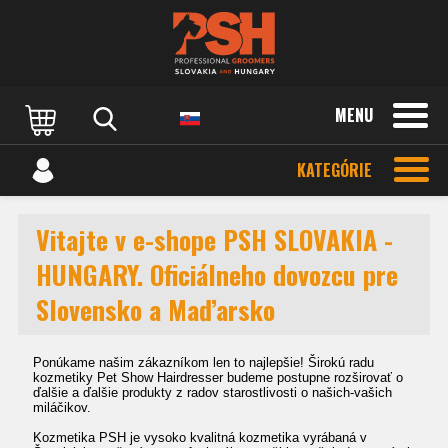
MENU
KATEGÓRIE
Vitajte v e-shope PSH SLOVAKIA -
HUNGARY. Oficiálneho dovozcu pre
Slovensko a Maďarsko
Ponúkame našim zákazníkom len to najlepšie! Širokú radu
kozmetiky Pet Show Hairdresser budeme postupne rozširovať o
ďalšie a ďalšie produkty z radov starostlivosti o našich-vašich
miláčikov.
Kozmetika PSH je vysoko kvalitná kozmetika vyrábaná v