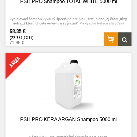
PSH PRO Shampoo TOTAL WHITE 5000 ml
Vybielovací šampón
vyvinutý
špeciálne pre bielu srsť
,
alebo jej časti
(
fúzy,
nohy
...)
ktorú chcete vybieliť a zvýrazniť
. Má vysokú bieliacu silu vďaka
bielym pigmentom v jeho zložení. Bielenie je progresívne, je poznať už po prvom
68,35 €
vykúpaní. Zamedzuje zažltnutiu, ktoré je ebžné u bielych psov, spôsobované
oxidáciou a zašpinením. Pôsobí tiež ako slnečný filter. Nevysušuje. Má príjemný
(22 783,33 Ft)
parfum červeného melónu. PH 7,4.
71,95 €
AKCIA
PSH PRO KERA ARGAN Shampoo 5000 ml