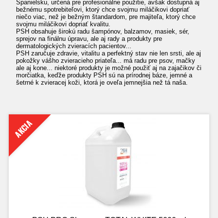
Španielsku, určená pre profesionálne použitie, avšak dostupná aj
bežnému spotrebiteľovi, ktorý chce svojmu miláčikovi dopriať
niečo viac, než je bežným štandardom, pre majiteľa, ktorý chce
svojmu miláčikovi dopriať kvalitu.
PSH obsahuje širokú radu šampónov, balzamov, masiek, sér,
sprejov na finálnu úpravu, ale aj rady a produkty pre
dermatologických zvieracích pacientov...
PSH zaručuje zdravie, vitalitu a perfektný stav nie len srsti, ale aj
pokožky vášho zvieracieho priateľa... má radu pre psov, mačky
ale aj kone... niektoré produkty je možné použiť aj na zajačikov či
morčiatka, keďže produkty PSH sú na prírodnej báze, jemné a
šetrné k zvieracej koži, ktorá je oveľa jemnejšia než tá naša.
AKCIA