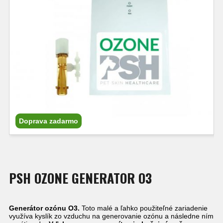
Doprava zadarmo
PSH OZONE GENERATOR O3
Generátor ozónu O3.
Toto malé a ľahko použiteľné zariadenie
využíva kyslík zo vzduchu na generovanie ozónu a následne ním