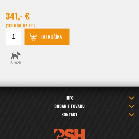
341,- €
(113 666,67 FT)
DO KOŠÍKA
Strážiť
INFO
DODANIE TOVARU
KONTAKT