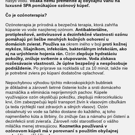
nasýti vodu.
Vďaka nemu premeníte aj obyčajnú vaňu na
luxusné SPA ponúkajúce
ozónový kúpeľ.
Čo je ozónoterapia?
Ozónoterapia je prírodná a bezpečná terapia, ktorá zahŕňa
kúpanie vo vode nasýtenej ozónom.
Antibakteriálne,
protiplesňové, antivírusové a dezinfekčné vlastnosti
ozónu
pomáhajú pri liečbe mnohých kožných ochorení u
domácich zvierat.
Používa sa
okrem iného v boji
proti kožnej
mykóze, lišajníkom, infekciám, bakteriálnym infekciám, ako
aj na urýchlenie hojenia rán.
Ozón
zlepšuje
hydratáciu
pokožky, znižuje svrbenie a olupovanie.
Voda získava
rozčesávacie vlastnosti.
Je úplne bezpečný a nespôsobuje
podráždenie.
Po príprave sa rozkladá už za 10 minút, takže nie
je potrebné zviera po kúpaní dodatočne oplachovať.
Nepochybnou výhodou týchto mikroskopických bubliniek
je
dôkladné a zároveň šetrné čistenie
kože a srsti domáceho
maznáčika a eliminácia nepríjemných pachov. Kúpele
využívajúce ozón okysličujú pokožku, zlepšujú mikrocirkuláciu
krvi, čím zabezpečujú lepší transport živín k vlasovým cibuľkám
(a teda rýchlejší rast zdravých a silných vlasov). Ozón
obsiahnutý vo vode sa ľahko dostane do každého, aj toho
najmenšieho kúta a štrbiny, čo znižuje čas a námahu pri čistení a
dezinfekcii srsti zvieraťa. Zároveň robí starostlivosť o vášho
miláčika menej stresujúcou.
Kozmetika používaná v
ozónovom kúpeli má
v porovnaní s použitím obyčajnej