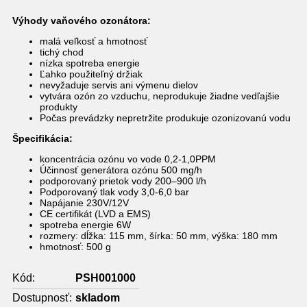
Výhody vaňového ozonátora:
malá veľkosť a hmotnosť
tichý chod
nízka spotreba energie
Ľahko použiteľný držiak
nevyžaduje servis ani výmenu dielov
vytvára ozón zo vzduchu, neprodukuje žiadne vedľajšie
produkty
Počas prevádzky nepretržite produkuje ozonizovanú vodu
Špecifikácia:
koncentrácia ozónu vo vode 0,2-1,0PPM
Účinnosť generátora ozónu 500 mg/h
podporovaný prietok vody 200–900 l/h
Podporovaný tlak vody 3,0-6,0 bar
Napájanie 230V/12V
CE certifikát (LVD a EMS)
spotreba energie 6W
rozmery: dĺžka: 115 mm, šírka: 50 mm, výška: 180 mm
hmotnosť: 500 g
Kód:
PSH001000
Dostupnosť:
skladom