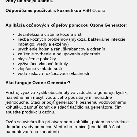
vody
účinnejší účinok.
Odporúčame používať s kozmetikou
PSH Ozone.
Aplikácia ozónových kúpeľov pomocou Ozone Generator:
dezinfekcia a čistenie kože a srsti
liečba kožných problémov (mykóza, bakteriálne infekcie,
impetigo, vredy a ekzémy)
urýchlenie hojenia rán, škrabancov a odrenín
zníženie svrbenia a odlupovania epidermis
okysličenie pokožky
vyživujúce vlasové folikuly
zlepšenie vzhľadu srsti
voda získava rozčesávacie vlastnosti
Ako funguje Ozone Generator?
Prístroj využíva kyslík obsiahnutý vo vzduchu a generuje kyslík,
následne ním nasýti vodu. Jeho použitie je mimoriadne
jednoduché. Stačí pripojiť generátor k bežnému vodovodnému
kohútiku, zapnúť kohútik a stlačiť tlačidlo na generátore, čím
spustíte produkciu ozónu.
Ozón sa vytvára iba pri otvorenom kohútiku, potom sa vstrekuje
do prúdu vody pomocou Venturiho trubice (hnedá dlhá časť
namontovaná na zariadení).