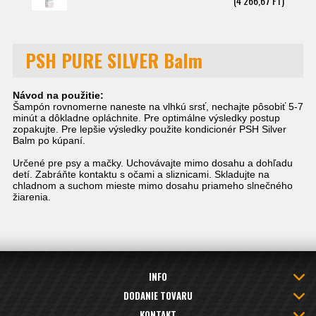
(4 266,67 FT)
PSH PURE SILVER Balm
Návod na použitie:
Šampón rovnomerne naneste na vlhkú srsť, nechajte pôsobiť 5-7
minút a dôkladne opláchnite. Pre optimálne výsledky postup
zopakujte. Pre lepšie výsledky použite kondicionér PSH Silver
Balm po kúpaní.
Určené pre psy a mačky. Uchovávajte mimo dosahu a dohľadu
detí. Zabráňte kontaktu s očami a sliznicami. Skladujte na
chladnom a suchom mieste mimo dosahu priameho slnečného
žiarenia.
INFO
DODANIE TOVARU
KONTAKT