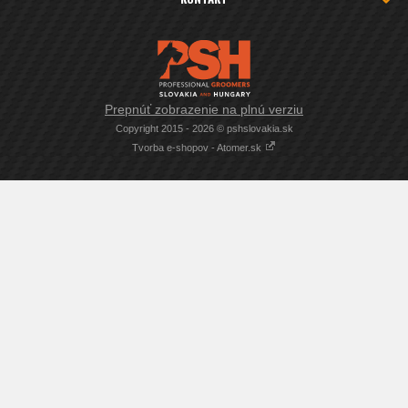
Prepnúť zobrazenie na plnú verziu
Copyright 2015 - 2026 © pshslovakia.sk
Tvorba e-shopov - Atomer.sk