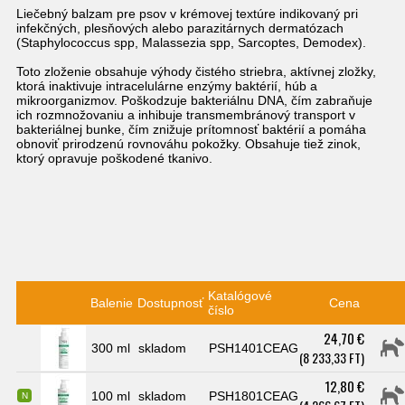
Liečebný balzam
pre psov v krémovej textúre indikovaný pri
infekčných, plesňových alebo parazitárnych dermatózach
(Staphylococcus spp, Malassezia spp, Sarcoptes, Demodex)
.
Toto zloženie obsahuje výhody čistého striebra, aktívnej zložky,
ktorá inaktivuje intracelulárne enzýmy baktérií, húb a
mikroorganizmov. Poškodzuje bakteriálnu DNA, čím zabraňuje
ich rozmnožovaniu a inhibuje transmembránový transport v
bakteriálnej bunke, čím znižuje prítomnosť baktérií a pomáha
obnoviť prirodzenú rovnováhu pokožky. Obsahuje tiež zinok,
ktorý opravuje poškodené tkanivo.
Katalógové
Balenie
Dostupnosť
Cena
číslo
24,70 €
300 ml
skladom
PSH1401CEAG
(8 233,33 FT)
12,80 €
100 ml
skladom
PSH1801CEAG
N